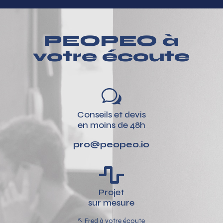
PEOPEO à
votre écoute
w
Conseils et devis
en moins de 48h
pro@peopeo.io

Projet
sur mesure
↖ Fred à votre écoute