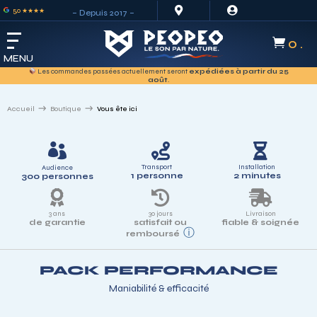


5,0 ★★★★
– Depuis 2017 –
0 .

MENU
Merci de votre
compréhension
.
Accueil
Boutique
Vous ête ici



Transport
Installation
Audience
1 personne
2 minutes
300 personnes



3 ans
30 jours
Livraison
de garantie
satisfait ou
fiable & soignée
ⓘ
remboursé
PACK PERFORMANCE
Maniabilité & efficacité