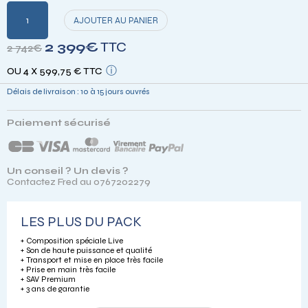
quantité
AJOUTER AU PANIER
de
PACK
Le
Le
2 399
€
TTC
2 742
€
PERFORMANCE
prix
prix
ⓘ
OU 4 X 599,75 € TTC
initial
actuel
Délais de livraison : 10 à 15 jours ouvrés
était :
est :
2
2
Paiement sécurisé
742€.
399€.
Un conseil ? Un devis ?
Contactez Fred au 0767202279
LES PLUS DU PACK
+ Composition spéciale Live
+ Son de haute puissance et qualité
+ Transport et mise en place très facile
+ Prise en main très facile
+ SAV Premium
+ 3 ans de garantie