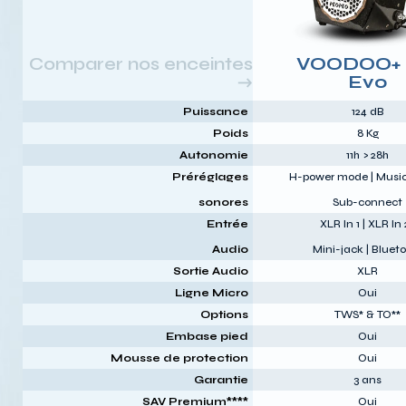
Comparer nos enceintes
VOODOO+ 
→
Evo
Puissance
124 dB
Poids
8 Kg
Autonomie
11h > 28h
Préréglages
H-power mode | Music
sonores
Sub-connect
Entrée
XLR In 1 | XLR In 
Audio
Mini-jack | Bluet
Sortie Audio
XLR
Ligne Micro
Oui
Options
TWS* & TO**
Embase pied
Oui
Mousse de protection
Oui
Garantie
3 ans
SAV Premium****
Oui