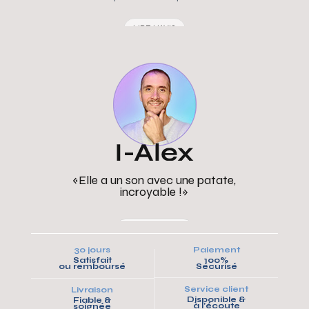
LIRE L'AVIS
« La fête c’est bien, avec le
VOODOO c’est mieux"
LIRE L'ARTICLE
30 jours
Paiement
Satisfait
100%
ou remboursé
Sécurisé
Service client
Livraison
Disponible &
Fiable &
à l’écoute
soignée