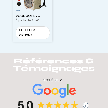
VOODOO+ EVO
À partir de
849
€
Ce
CHOIX DES
produit
OPTIONS
a
plusieurs
variations.
Les
Références &
options
peuvent
Témoignages
être
choisies
sur
la
page
du
produit