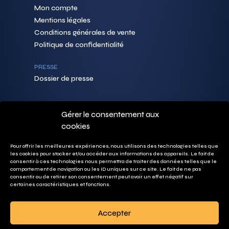
Mon compte
Mentions légales
Conditions générales de vente
Politique de confidentialité
PRESSE
Dossier de presse
Gérer le consentement aux
CONTACTS
cookies
PEOPEO SA
492 Rue des Bécasses
38920 Crolles
Pour offrir les meilleures expériences, nous utilisons des technologies telles que
FRANCE
les cookies pour stocker et/ou accéder aux informations des appareils. Le fait de
+33 (0)7 67 20 22 79
consentir à ces technologies nous permettra de traiter des données telles que le
comportement de navigation ou les ID uniques sur ce site. Le fait de ne pas
contact@peopeo.io
consentir ou de retirer son consentement peut avoir un effet négatif sur
certaines caractéristiques et fonctions.
DOCUMENTS
Catalogue PEOPEO
Accepter
Kit Web