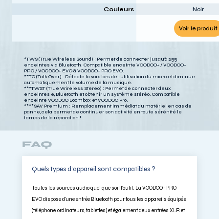
Couleurs
Noir
Voir le produit
*TWS (True Wireless Sound) : Permet de connecter jusqu’à 255
enceintes via Bluetooth. Compatible enceinte VOODOO+ / VOODOO+
PRO / VOODOO+ EVO & VOODOO+ PRO EVO.
**TO (Talk Over) : Détecte la voix lors de l’utilisation du micro et diminue
automatiquement le volume de la musique.
***TWST (True Wireless Stereo) : Permet de connecter deux
enceintes e, Bluetooth et obtenir un système stéréo. Compatible
enceinte VOODOO Boombox et VOODOO Pro.
****SAV Premium : Remplacement immédiat du matériel en cas de
panne, cela permet de continuer son activité en toute sérénité le
temps de la réparation !
FAQ
Quels types d’appareil sont compatibles ?
Toutes les sources audio quel que soit l’outil. La VOODOO+ PRO
EVO dispose d’une entrée Bluetooth pour tous les appareils équipés
(téléphone, ordinateurs, tablettes) et également deux entrées XLR et