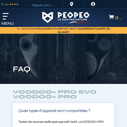


5,0 ★★★★
– Depuis 2017 –
0 .

MENU
Les commandes passées actuellement seront
expédiées à partir du
25 août
.
FAQ
VOODOO+ PRO EVO
VOODOO+ PRO
Quels types d’appareil sont compatibles ?
Toutes les sources audio quel que soit l’outil. La VOODOO+ PRO