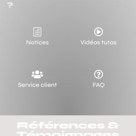
?
h

Notices
Vidéos tutos


Service client
FAQ
Références &
Témoignages