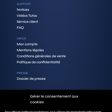
SUPPORT
Notices
Vidéos Tutos
Service client
FAQ
INFOS
Mon compte
Mentions légales
Conditions générales de vente
Politique de confidentialité
PRESSE
Dossier de presse
Gérer le consentement aux
CONTACTS
cookies
PEOPEO SA
492 Rue des Bécasses
38920 Crolles
Pour offrir les meilleures expériences, nous utilisons des technologies telles que les