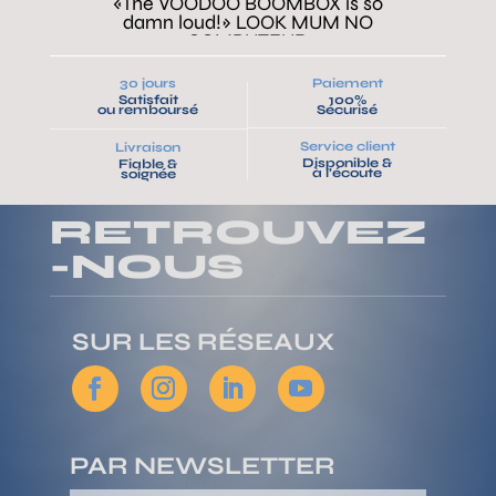
«The VOODOO BOOMBOX is so
damn loud!» LOOK MUM NO
COMPUTEUR
30 jours
Paiement
Satisfait
100%
VOIR LA VIDEO
ou remboursé
Sécurisé
Service client
Livraison
Disponible &
Fiable &
à l’écoute
soignée
RETROUVEZ
-NOUS
SUR LES RÉSEAUX
PAR NEWSLETTER