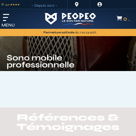


5,0 ★★★★
– Depuis 2017 –
0 .

MENU
expédiées à partir du
Fermeture estivale
du 7 au 24 août.
25 août
Sono mobile
professionnelle
Références &
Témoignages