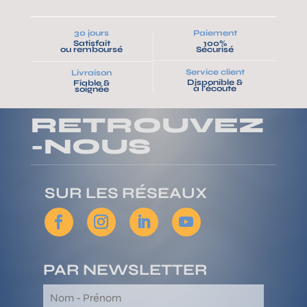
30 jours
Paiement
Satisfait
100%
ou remboursé
Sécurisé
Service client
Livraison
Disponible &
Fiable &
à l’écoute
soignée
RETROUVEZ
-NOUS
SUR LES RÉSEAUX
PAR NEWSLETTER