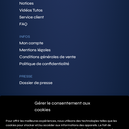
Notices
Vidéos Tutos
Service client
FAQ
INFOS
Mon compte
Mentions légales
Conditions générales de vente
Politique de confidentialité
PRESSE
Dossier de presse
Gérer le consentement aux
CONTACTS
cookies
PEOPEO SA
492 Rue des Bécasses
38920 Crolles
Pour offrir les meilleures expériences, nous utilisons des technologies telles que les
FRANCE
cookies pour stocker et/ou accéder aux informations des appareils. Le fait de