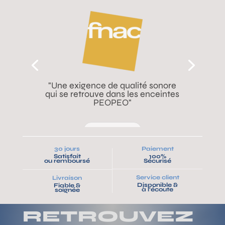
«The VOODOO BOOMBOX is so
damn loud!» LOOK MUM NO
COMPUTEUR
30 jours
Paiement
Satisfait
100%
ou remboursé
Sécurisé
VOIR LA VIDEO
Service client
Livraison
Disponible &
Fiable &
à l’écoute
soignée
RETROUVEZ