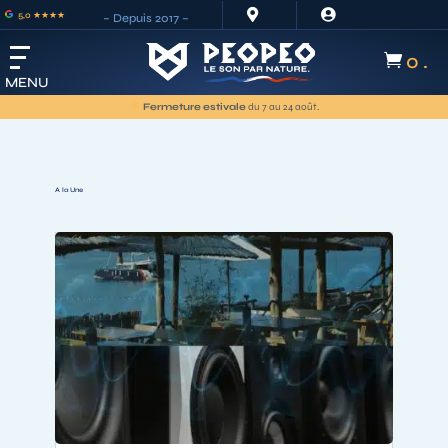


5,0 ★★★★
– Depuis 2017 –
0 .

MENU
Les commandes passées actuellement seront
expédiées à partir du
25 août
.
A la Une