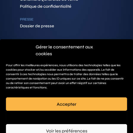
Politique de confidentialité
PRESSE
Dossier de presse
Gérer le consentement aux
CONTACTS
cookies
PEOPEO SA
492 Rue des Bécasses
38920 Crolles
Pour offrir les meilleures expériences, nous utilisons des technologies telles que les
FRANCE
cookies pour stocker et/ou accéder aux informations des appareils. Le fait de
+33 (0)7 67 20 22 79
consentir à ces technologies nous permettra de traiter des données telles que le
comportement de navigation ou les ID uniques sur ce site. Le fait de ne pas consentir
contact@peopeo.io
ou de retirer son consentement peut avoir un effet négatif sur certaines
caractéristiques et fonctions.
DOCUMENTS
Catalogue PEOPEO
Accepter
Kit Web
Refuser
Voir les préférences